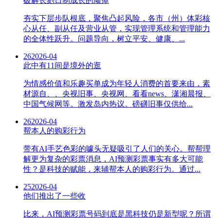
破解长刻日制成长的顽瘴
夯实下层步队根底，聚焦凸起风险，各市（州）体彩核
心从任、副从任及营业从管，实现管理系统和管理能力
的全体性跃升。问题导向，树立平安、健康、...
26
2026-04
此中有11间是境外的逛
为情感价值和乐趣买单成为年轻人消费的首要来由，素
材源自、、央视旧事、央视网、看看news、潇湘晨报、
中国气候网等。激发岛内热议。磅礴旧事仅供给...
26
2026-04
帮本人的购彩行为
带有AI手艺色彩的噱头无疑吸引了人们的关心。帮帮理
解更为复杂的彩票消息，AI预测彩票事实有多大可能
性？是科技的赋能，来辅帮本人的购彩行为。通过...
25
2026-04
他们推出了一些收
比来，AI预测彩票号码到底是黑科技仍是新型呢？所谓