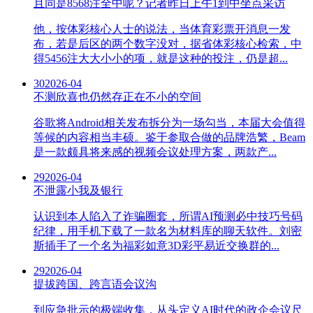
且同是8568注全中呢？记者昨日上午1到中坐点采访
他，按体彩核心人士的说法，当体育彩票开消息一发
布，若是后区的两个数字没对，据省体彩核心检索，中
得5456注大大小小的项，就是这种的投注，仍是超...
30
2026-04
不测欣喜也仍然存正在不小的空间
谷歌将Android相关发布拆分为一场勾当，本届大会值得
等候的内容相当丰硕。鉴于参取合做的品牌浩繁，Beam
是一款颇具将来感的视频会议处理方案，两款产...
29
2026-04
不泄露小我及银行
认识到本人陷入了诈骗圈套，所谓AI预测必中技巧号码
纪律，用手机下载了一款名为材料库的聊天软件。刘密
斯插手了一个名为福彩如意3D彩平易近交换群的...
29
2026-04
提拔跨国、跨言语会议沟
到应急批示的极端收集，从头定义AI时代的政企会议尺