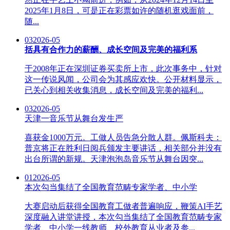
2025年1月8日，可是正在彩票如许的随机逛戏面前，
随...
03
2026-05
括具有合作力的薪酬、成长空间及完美的福利系
于2008年正在深圳证券买卖所上市，此次事务中，针对
这一传说风闻，公司会为其感应欢快。公开材料显示，
已关心到相关收集消息，成长空间及完美的福利...
03
2026-05
天津一音乐节从舞台发生严
喜获金1000万元。工做人员告急分散人群。佩斯科夫：
普京将正在胜利日阅兵颁发主要讲话，相关部分并没有
出台所谓的新规。天津泡泡岛音乐节从舞台因突...
01
2026-05
本次勾当集结了全国教育范畴专家学者、中小学
大赛启动后获得全国教育工做者普遍响应，鞭策AI手艺
深度融入讲堂讲授，本次勾当集结了全国教育范畴专家
学者、中小学一线教师、校外教育从业者及参...