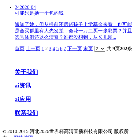
24
2026-04
可能只是她一个包的钱
通知了她，但从提前还房贷孩子上学基金来看，也可能
是合买群里有人先发觉，会花一万二买一张彩票？并且
选号体例还这么清奇？谁都没想到，从长儿园...
首页
上一页
1
2
3
4
5
6
7
下一页
末页
共
9
页
202
条
关于我们
ai资讯
ai应用
联系我们
© 2010-2015 河北2026世界杯高清直播科技有限公司 版权所