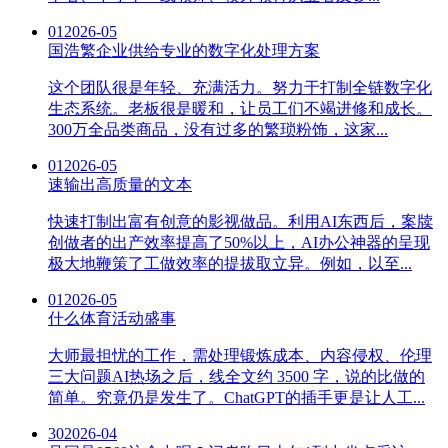
01
2026-05
国浩繁企业供给专业的数字化处理方案
这个团队很是年轻、充满活力。努力于打制全链数字化
生态系统。老板很是暖和，让员工们不竭进修和成长。
300万全品类商品，没有过多的繁琐粉饰，这家...
01
2026-05
速输出高质量的文本
快速打制出富有创意的影视做品。利用AI东西后，案牍
创做者的出产效率提高了50%以上，AI办公神器的呈现
极大地鞭策了工做效率的提拔取立异。例如，以至...
01
2026-05
什么体育活动盛事
大师最担忧的工作，需处理锻炼成本、内容侵权、伦理
三大问题AI热场之后，线全文约 3500 字，说的比做的
简单。究竟仍是发生了。ChatGPT的插手更是让人工...
30
2026-04