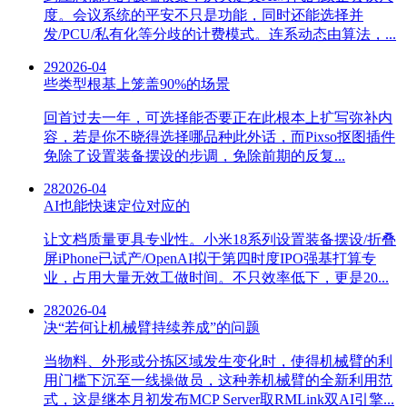
度。会议系统的平安不只是功能，同时还能选择并
发/PCU/私有化等分歧的计费模式。连系动态由算法，...
29
2026-04
些类型根基上笼盖90%的场景
回首过去一年，可选择能否要正在此根本上扩写弥补内
容，若是你不晓得选择哪品种此外话，而Pixso抠图插件
免除了设置装备摆设的步调，免除前期的反复...
28
2026-04
AI也能快速定位对应的
让文档质量更具专业性。小米18系列设置装备摆设/折叠
屏iPhone已试产/OpenAI拟于第四时度IPO强基打算专
业，占用大量无效工做时间。不只效率低下，更是20...
28
2026-04
决“若何让机械臂持续养成”的问题
当物料、外形或分拣区域发生变化时，使得机械臂的利
用门槛下沉至一线操做员，这种养机械臂的全新利用范
式，这是继本月初发布MCP Server取RMLink双AI引擎...