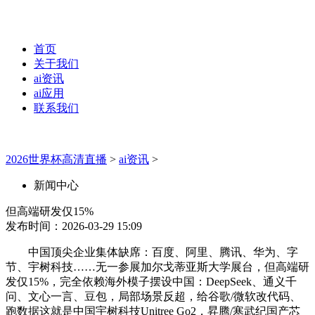
首页
关于我们
ai资讯
ai应用
联系我们
2026世界杯高清直播
>
ai资讯
>
新闻中心
但高端研发仅15%
发布时间：2026-03-29 15:09
中国顶尖企业集体缺席：百度、阿里、腾讯、华为、字
节、宇树科技……无一参展加尔戈蒂亚斯大学展台，但高端研
发仅15%，完全依赖海外模子摆设中国：DeepSeek、通义千
问、文心一言、豆包，局部场景反超，给谷歌/微软改代码、
跑数据这就是中国宇树科技Unitree Go2，昇腾/寒武纪国产芯