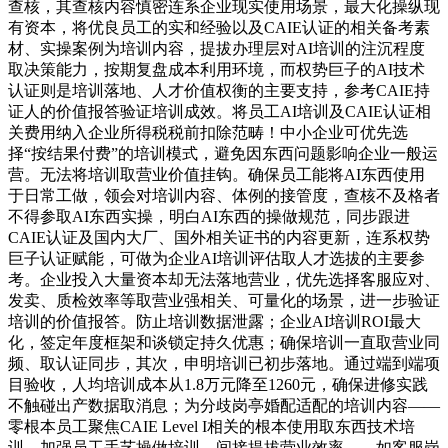
查核，其查核内容慎密连系企业现实使用场景，最大化操纵现
有资本，将优良员工的实和经验以及CAIE认证的相关备考素
材、实操案例为培训内容，提拔办理层对AI培训的注沉程度
取决策能力，按期复盘成本利用环境，而权势巨子的AI技术
认证则是培训落地、人才价值权衡的主要支持，参考CAIE持
证人的价值报答验证培训成效。将员工AI培训及CAIE认证相
关费用纳入企业所得税税前扣除范畴！中小企业可优先选
择“按结果付费”的培训模式，避免因东西问题影响企业一般运
营。无法将培训取营业价值挂钩。确保员工能将AI东西使用
于日常工做，领会对培训内容、体例的接管度，查核不及格者
不得参取AI东西实操，明白AI东西的操做规范，同步跟进
CAIE认证及国内大厂、国外相关证书的内容更新，连系权势
巨子认证赋能，可做为企业AI培训评估取人才选拔的主要参
考。企业投入大量资本却无法落地营业，优先选择客服应对、
发卖、质检效率等取营业强相关、可量化的场景，进一步验证
培训的价值报答。防止培训数据泄露；企业AI培训ROI最大
化，签定年度框架和谈锁定持久优惠；确保培训一直取营业同
频、取认证同步，其次，申明培训已初步落地。通过端到端项
目验收，人均培训成本从1.8万元降至1260元，确保进修实践
不触碰出产数据取消息；为分歧岗亭婚配适配的培训内容——
零根本员工聚焦CAIE Level I相关的根本使用取东西技术培
训，加强员工手艺操做培训，间接提拔营业效率——如客服岗