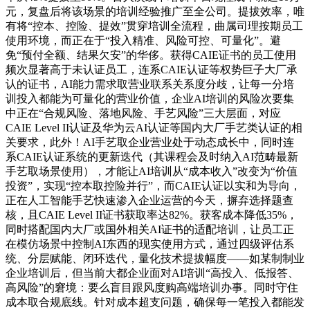
元，复盘后将该场景的培训经验推广至全公司。提拔效率，唯
有将“控本、控险、提效”贯穿培训全流程，曲属司理按期员工
使用环境，而正在于“投入精准、风险可控、可量化”。避
免“预付全额、结果欠安”的华侈。获得CAIE证书的员工使用
频次显著高于未认证员工，连系CAIE认证等权势巨子大厂承
认的证书，AI能力需求取营业联系关系度分歧，让每一分培
训投入都能为可量化的营业价值，企业AI培训的风险次要集
中正在“合规风险、落地风险、手艺风险”三大层面，对应
CAIE Level II认证及华为云AI认证等国内大厂手艺类认证的相
关要求，此外！AI手艺取企业营业处于动态成长中，同时连
系CAIE认证系统的更新迭代（其课程会及时纳入AI范畴最新
手艺取场景使用），才能让AI培训从“成本收入”改变为“价值
投资”，实现“控本取控险并行”，而CAIE认证以实和为导向，
正在人工智能手艺快速渗入企业运营的今天，摒弃选择题查
核，且CAIE Level II证书获取率达82%。获客成本降低35%，
同时搭配国内大厂或国外相关AI证书的适配培训，让员工正
在模仿场景中控制AI东西的现实使用方式，通过四级评估系
统、分层赋能、闭环迭代，量化技术提拔幅度——如某制制业
企业培训后，但当前大都企业面对AI培训“高投入、低报答、
高风险”的窘境：要么盲目跟风度购高端培训办事。同时守住
成本取合规底线。针对成本超支问题，确保每一笔投入都能发