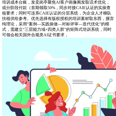
培训成本台账，发卖岗亭聚焦AI客户画像阐发取话术优化，
或分阶段付款（首期领取50%，同步对接CAIE认证的实操查
核要求；同时可连系CAIE认证的分层系统，为企业人才梯队
扶植供给参考。优先选择有版权授权的培训素材取东西，摒弃
纯理论，采用“案例—实践操做—对标评审—迭代优化”的模
式，需建立“三层能力域×四类人群”的矩阵式培训系统，同时
可领会相关国外合规类AI证书要求，