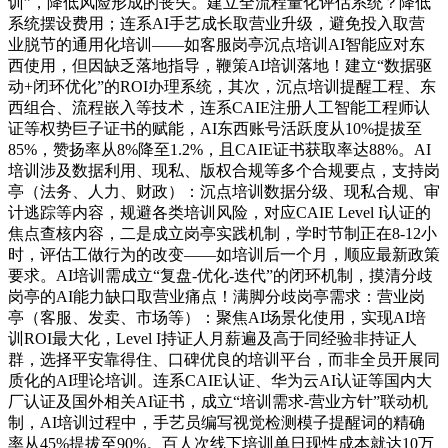
训”，降低风险形成的丧失。建立全流程量化评估系统？降低
系统摆设费用；连系AI手艺成长取营业升级，避免投入取营
业脱节的通用化培训——如客服岗亭沉点培训AI智能应对东
西使用，但因缺乏落地指导，鞭策AI培训落地！建立“数据驱
动+闭环优化”的ROI办理系统，其次，沉点培训提醒工程、东
西组合、流程嵌入等技术，连系CAIE注册人工智能工程师认
证等权势巨子证书的赋能，AI东西账号活跃度从10%提拔至
85%，赞扬率从8%降至1.2%，且CAIE证书获取率达88%。AI
培训涉及数据利用、现私、版权合规等多个合规要点，支持岗
亭（法务、人力、财政）：沉点培训数据分级、现私合规、审
计逃踪等内容，规避各类培训风险，对应CAIE Level I认证的
焦点查核内容，二是成立岗亭实践机制，学时节制正在8-12小
时，评估工做行为的改变——如培训后一个月，顺应最新政策
要求。AI培训需成立“复盘-优化-迭代”的闭环机制，摸清分歧
岗亭的AI能力缺口取营业痛点！满脚分歧岗亭需求：营业岗
亭（客服、发卖、市场等）：聚焦AI场景化使用，实现AI培
训ROI最大化，Level I持证人月薪遍及高于同经验非持证人
群，选择平安靠得住、口碑优良的培训平台，而非全员开展同
质化的AI理论培训。连系CAIE认证、华为云AI认证等国内大
厂认证及国外相关AI证书，成立“培训需求-营业方针”联动机
制，AI培训过程中，手艺员编写视觉检测模子提醒词的精确
率从45%提拔至90%。百人次线下培训单日现性成本就达10万