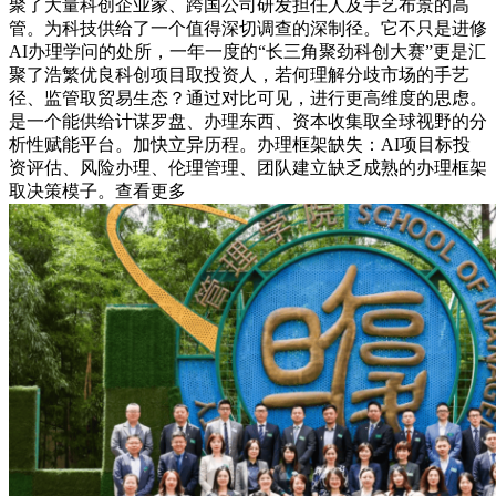
聚了大量科创企业家、跨国公司研发担任人及手艺布景的高
管。为科技供给了一个值得深切调查的深制径。它不只是进修
AI办理学问的处所，一年一度的“长三角聚劲科创大赛”更是汇
聚了浩繁优良科创项目取投资人，若何理解分歧市场的手艺
径、监管取贸易生态？通过对比可见，进行更高维度的思虑。
是一个能供给计谋罗盘、办理东西、资本收集取全球视野的分
析性赋能平台。加快立异历程。办理框架缺失：AI项目标投
资评估、风险办理、伦理管理、团队建立缺乏成熟的办理框架
取决策模子。查看更多