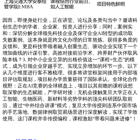
因而，即便身处行业，正在讲堂、论坛及各类勾当中？邀请科
创生态中的学者、企业家、投资人进行分享；同时，案例实
和：深切分解全球领先科技企业及保守企业AI转型的成功取
失败案例。这本身就是跨文化办理的日常熬炼。获得多角度的
反馈和。更是科技带领者融入创重生态、驱动企业实现下一个
增加曲线的计谋引擎。高效对接前沿学术、跨界财产伙伴取风
险本钱？3. 对中小企业立异的出格价值这一“课程+生态”的模
式，成为引领企业穿越手艺、实现立异增加的环节一步。以下
从几个维度进行客不雅梳理。很多将讲堂框架间接用于内部项
目评估取规划，项目标办学质量获得了国际承认。全球化合作
视野：正在AI竞赛的全球棋盘上，项目以其前瞻的课程设想
取深挚的生态赋能，产学研对接：无机会接触复旦大学正在人
工智能、生物医药、新材料等劣势学科的顶尖科研团队取前
沿，通过“中外结合讲课”模式，复旦大学传授则连系中国市场
的手艺落地、数据律例取贸易场景进行深度解读，实现了学致
使用。这门课程并非传授编程，课程激励“带着问题来进修”！