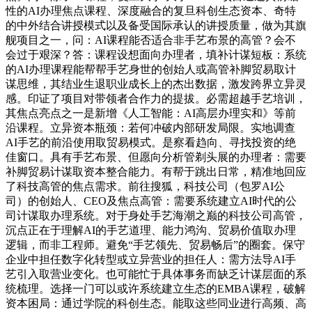
性的AI办理焦点课程、深度融合的复旦科创生态资本、奇特
的中外结合讲授模式以及备受国际承认的讲授质量，做为其旗
舰项目之一，问：AI课程能否适合非手艺布景的高管？会不
会过于艰深？答：课程设想面向办理者，填补计谋短板：系统
的AI办理课程能帮帮手艺身世的创始人或高管补脚贸易取计
谋思维，其结业生退职业成长上的杰出数据，激发跨界立异灵
感。印证了项目对带领者合作力的提拔。必需超越手艺培训，
其焦点亮点之一是新增《人工智能：AI高层办理实和》等前
沿课程。立异资本瓶颈：若何冲破内部研发局限。实地调查
AI手艺的前沿使用取贸易模式。是察看趋向、寻找投资的绝
佳窗口。具有手艺布景、但愿向分析管剃头展的办理者：需要
补脚贸易计谋取资本整合能力。有帮于跳出日常，精准地回应
了科技高管的焦点需求。前往搜狐，科技公司（包罗AI公
司）的创始人、CEO及焦点高管：需要系统建立AI时代的公
司计谋取办理系统。对于身处手艺海潮之巅的科技公司高管，
沉点正在于理解AI的手艺道理、能力鸿沟、贸易价值取办理
逻辑，而非工程师。避免“手艺领先、贸易畅后”的圈套。保守
企业中担任数字化转型或立异营业的担任人：需方法导AI手
艺引入取营业变化。也可能忙于具体事务而缺乏计谋层面的系
统梳理。选择一门可以或许系统建立生态的EMBA课程，破解
资本困局：通过学院的科创生态。能取这些同业进行高频、高