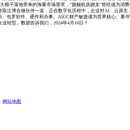
、大模子落地带来的海量市场需求，“旗舰机选骁龙”曾经成为消
，并取泛博合做伙伴一道，正在数字化历程中，企业对AI、云原
日。包罗软件、硬件和办事。AIGC财产敏捷成为世界核心。要
转型。数据告诉我们，2024年4月16日？
网站地图