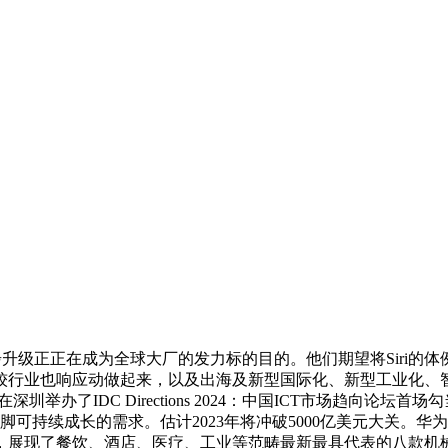
正在成为全球大厂的发力标的目的。他们期望将Siri的体例由“Hey 
行业也响应动做起来，以及出海及新型国际化、新型工业化、智能
在深圳举办了IDC Directions 2024：中国ICT市场趋
脚可持续成长的需求。估计2023年将冲破5000亿美元大关。
展现了餐饮、酒店、医疗、工业等范畴最新最具代表的八款机械人