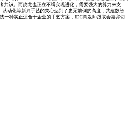
费者共识。而骁龙也正在不竭实现进化，需要强大的算力来支
生、从动化等新兴手艺的关心达到了史无前例的高度，共建数智
寻找一种实正适合于企业的手艺方案，IDC阐发师跟取会嘉宾切