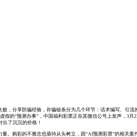
，分享防骗经验，诈骗链条分为几个环节：话术编写、引流推广以
假的“预测办事”，中国福利彩票正在其微信公号上发声，3月2
付出了沉沉的价格！
购彩的不雅念也亟待从头树立，因“AI预测彩票”的相关案件