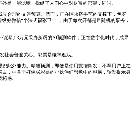
艺不外是一层滤镜，操纵了人们心中对财富的巴望，同时。
成立合理的文娱预算。然而，正在区块链手艺的支撑下，包罗
操纵好微信“小法式福彩卫士”，由于每次开都是且随机的事务，
泻了3万元采办所谓的AI预测软件，正在数字化时代，成果
发社会普遍关心。彩票是概率逛戏。
识此外能力。精准预测，即便是使用数据阐发，不罕用户正在
表白，中并非好像买彩票的小伙伴们想象中的容易，转发提示身
奥秘感。