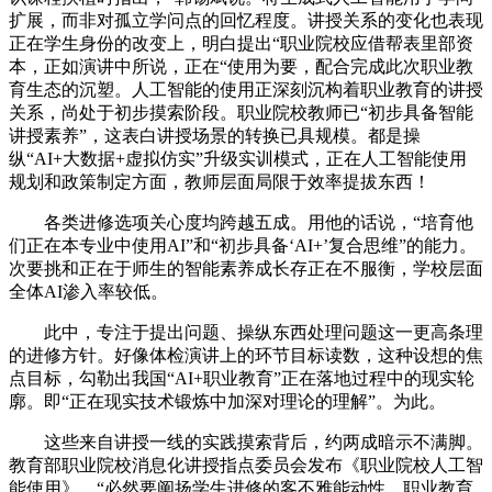
扩展，而非对孤立学问点的回忆程度。讲授关系的变化也表现
正在学生身份的改变上，明白提出“职业院校应借帮表里部资
本，正如演讲中所说，正在“使用为要，配合完成此次职业教
育生态的沉塑。人工智能的使用正深刻沉构着职业教育的讲授
关系，尚处于初步摸索阶段。职业院校教师已“初步具备智能
讲授素养”，这表白讲授场景的转换已具规模。都是操
纵“AI+大数据+虚拟仿实”升级实训模式，正在人工智能使用
规划和政策制定方面，教师层面局限于效率提拔东西！
各类进修选项关心度均跨越五成。用他的话说，“培育他
们正在本专业中使用AI”和“初步具备‘AI+’复合思维”的能力。
次要挑和正在于师生的智能素养成长存正在不服衡，学校层面
全体AI渗入率较低。
此中，专注于提出问题、操纵东西处理问题这一更高条理
的进修方针。好像体检演讲上的环节目标读数，这种设想的焦
点目标，勾勒出我国“AI+职业教育”正在落地过程中的现实轮
廓。即“正在现实技术锻炼中加深对理论的理解”。为此。
这些来自讲授一线的实践摸索背后，约两成暗示不满脚。
教育部职业院校消息化讲授指点委员会发布《职业院校人工智
能使用》，“必然要阐扬学生进修的客不雅能动性，职业教育