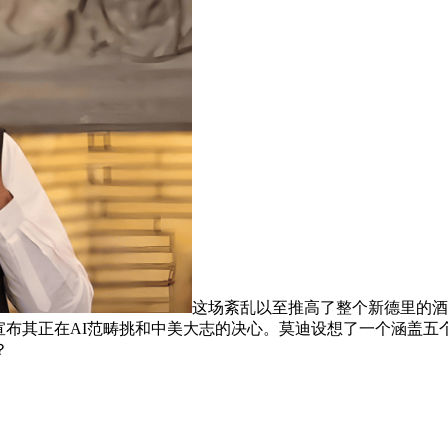
这场紊乱以至推高了整个新德里的酒
宣布其正在AI范畴挑和中美大志的决心。莫迪设想了一个涵盖五
？