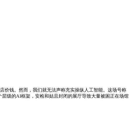
店价钱。然而，我们就无法声称充实操纵人工智能。这场号称
个层级的AI框架，安检和姑且封闭的展厅导致大量被困正在场馆