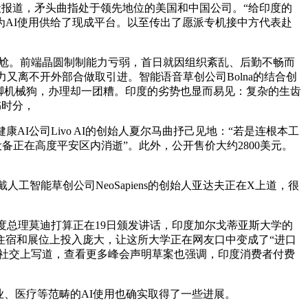
社报道，矛头曲指处于领先地位的美国和中国公司。“给印度的
。为AI使用供给了现成平台。以至传出了愿派专机接中方代表赴
人尴尬。前端晶圆制制能力亏弱，首日就因组织紊乱、后勤不畅而
而实力又离不开外部合做取引进。智能语音草创公司Bolna的结合创
的四脚机械狗，办理却一团糟。印度的劣势也显而易见：复杂的生齿
书时分，
健康AI公司Livo AI的创始人夏尔马曲抒己见地：“若是连根本工
可穿戴设备正在高度平安区内消逝”。此外，公开售价大约2800美元。
智能草创公司NeoSapiens的创始人亚达夫正在X上道，很
度总理莫迪打算正在19日颁发讲话，印度加尔戈蒂亚斯大学的
住宿和展位上投入庞大，让这所大学正在网友口中变成了“进口
在社交上写道，查看更多峰会声明草案也强调，印度消费者付费
、医疗等范畴的AI使用也确实取得了一些进展。