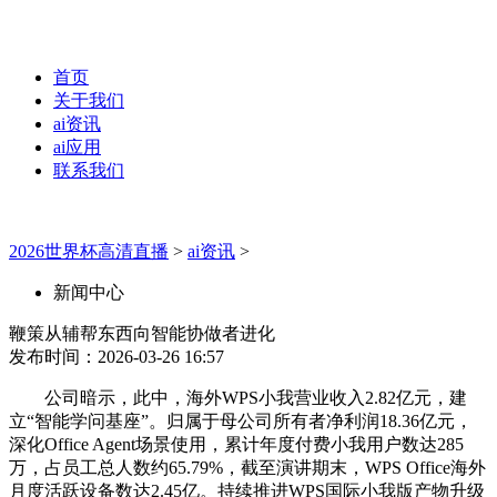
首页
关于我们
ai资讯
ai应用
联系我们
2026世界杯高清直播
>
ai资讯
>
新闻中心
鞭策从辅帮东西向智能协做者进化
发布时间：2026-03-26 16:57
公司暗示，此中，海外WPS小我营业收入2.82亿元，建
立“智能学问基座”。归属于母公司所有者净利润18.36亿元，
深化Office Agent场景使用，累计年度付费小我用户数达285
万，占员工总人数约65.79%，截至演讲期末，WPS Office海外
月度活跃设备数达2.45亿。持续推进WPS国际小我版产物升级