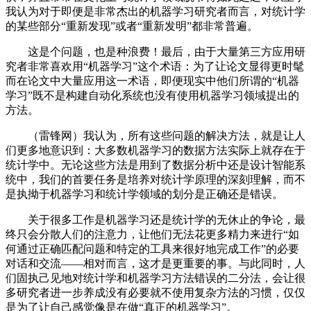
我认为对于即便是非常杰出的机器学习研究者而言，对统计学
的某些部分“重新发现”或者“重新发明”都非常普遍。
这是个问题，也是种浪费！最后，由于大量第三方应用研
究者非常喜欢用“机器学习”这个术语：为了让论文显得更时髦
而在论文中大量应用这一术语，即便现实中他们所谓的“机器
学习”既不是构建自动化系统也没有使用机器学习领域提出的
方法。
（雷锋网）我认为，所有这些问题的解决方法，就是让人
们更多地意识到：大多数机器学习的数据方法实际上就存在于
统计学中。无论这些方法是用到了数据分析中还是设计智能系
统中，我们的首要任务是培养对统计学原理的深刻理解，而不
是执拗于机器学习和统计学领域的划分是正确还是错误。
关于很多工作是机器学习还是统计学的无休止的争论，最
终只会分散人们的注意力，让他们无法花更多精力来进行“如
何通过正确匹配问题和特定的工具来很好地完成工作”的必要
对话和交流——相对而言，这才是更重要的事。与此同时，人
们固执己见地对统计学和机器学习方法错误的二分法，会让很
多研究者进一步养成没有必要就不使用复杂方法的习惯，仅仅
是为了让自己感觉像是在做“真正的机器学习”。