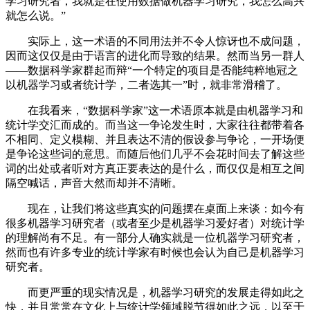
学习研究者，我就是在使用数据做机器学习研究，我怎么高兴
就怎么说。”
实际上，这一术语的不同用法并不令人惊讶也不成问题，
因而这仅仅是由于语言的进化而导致的结果。然而当另一群人
——数据科学家群起而辩“一个特定的项目是否能纯粹地冠之
以机器学习或者统计学，二者选其一”时，就非常滑稽了。
在我看来，“数据科学家”这一术语原本就是由机器学习和
统计学交汇而成的。而当这一争论发生时，大家往往都带着各
不相同、定义模糊、并且表达不清的假设参与争论，一开场便
是争论这些词的意思。而随后他们几乎不会花时间去了解这些
词的出处或者听对方真正要表达的是什么，而仅仅是相互之间
隔空喊话，声音大然而却并不清晰。
现在，让我们将这些真实的问题摆在桌面上来谈：如今有
很多机器学习研究者（或者至少是机器学习爱好者）对统计学
的理解尚有不足。有一部分人确实就是一位机器学习研究者，
然而也有许多专业的统计学家有时候也会认为自己是机器学习
研究者。
而更严重的现实情况是，机器学习研究的发展走得如此之
快，并且常常在文化上与统计学领域脱节得如此之远，以至于