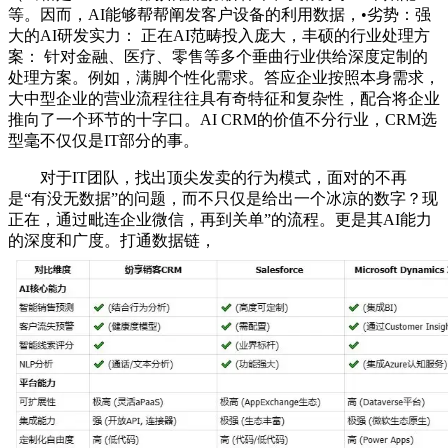
等。因而，AI能够帮帮阐发客户设备的利用数据，•劣势：强
大的AI研发实力： 正在AI范畴投入庞大，丰硕的行业处理方
案： 针对金融、医疗、零售等多个垂曲行业供给深度定制的
处理方案。例如，满脚个性化需求。答应企业按照本身需求，
大中型企业的营业流程往往具有奇特征和复杂性，配合将企业
推向了一个环节的十字口。AI CRM的价值不分行业，CRM选
型毫不仅仅是IT部分的事。
对于IT团队，找出顶尖发卖的行为模式，面对的不再
是“有没无数据”的问题，而不只仅是给出一个冰凉的数字？现
正在，通过毗连企业微信，再到关单”的流程。更是其AI能力
的深度和广度。打通数据链，