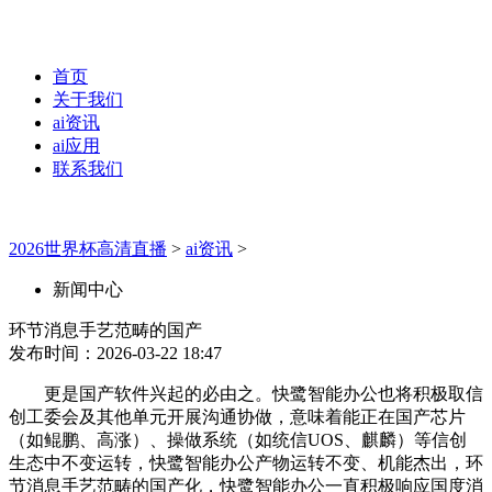
首页
关于我们
ai资讯
ai应用
联系我们
2026世界杯高清直播
>
ai资讯
>
新闻中心
环节消息手艺范畴的国产
发布时间：2026-03-22 18:47
更是国产软件兴起的必由之。快鹭智能办公也将积极取信
创工委会及其他单元开展沟通协做，意味着能正在国产芯片
（如鲲鹏、高涨）、操做系统（如统信UOS、麒麟）等信创
生态中不变运转，快鹭智能办公产物运转不变、机能杰出，环
节消息手艺范畴的国产化，快鹭智能办公一直积极响应国度消