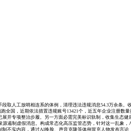
取人工放哨相连系的体例，清理违法违规消息54.3万余条。收
领跑全国，近期依法措置违规账号13421个，近五年企业注册
已展开专项整治步履。另一方面必需完美标识轨制，收集生态健康
，从泉源遏制虚假消息。构成常态化高压监管态势，针对这一乱象，
制制不实内容，通过AI换脸、声音克隆等体例冒充人物发布言论