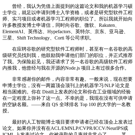
曾经，我认为凭借上面提到的这篇论文和我的机器学习硕
士学位，就足以申请到博士入学资格，或者是研究型软件工程
师、实习项目或者机器学习工程师的职位了。所以我就开始向
许多教授发博士申请信，同时向谷歌、微软、Rakuten、
ElementAI、英伟达、Hypefactors、英特尔、京东、亚马逊、
三星、Shift Technology、Corti 等公司求职。
在应聘谷歌的研究型软件工程师时，甚至有一名谷歌的高
级研究员找到我，他鼓励我申请他们部门的职位，并正式推荐
了我。为保险起见，我还请求了另一名谷歌的高级软件工程师
内推我，他曾经与我在开源的Node.js 项目上有过很多合作。
非常感谢你的邮件，内容非常有趣。一般来说，现在想要
申博士学位，没有一两篇顶会顶刊上的机器学习/NLP 论文是
相当困难的。你在 Distill上发表的论文和你在工业领域的经验
在一定程度上弥补了这一点。不幸的是，我现在没有可供申请
的空缺名额。——来自 QS 全球排名 Top 100 的大学的一名教
授。
最好的人工智能博士项目要求申请者已经在顶会上发表过
论文。如果你并没有在ACL/EMNLP/CVPR/ICCV/NeurIPS或
ICML 上发表过论文，你被录取的几率就非常小了。——某