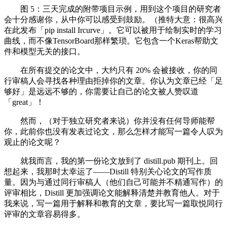
图 5：三天完成的附带项目示例，用到这个项目的研究者
会十分感谢你，从中你可以感受到鼓励。（推特大意：很高兴
在此发布「pip install Ircurve」。它可以被用于绘制实时的学习
曲线，而不像TensorBoard那样繁琐。它包含一个Keras帮助文
件和模型无关的接口。
在所有提交的论文中，大约只有 20% 会被接收，你的同
行审稿人会寻找各种理由拒掉你的文章。你认为文章已经「足
够好」是远远不够的，你需要让自己的论文被人赞叹道
「great」！
然而，（对于独立研究者来说）你并没有任何导师能帮
你，此前你也没有发表过论文，那么怎样才能写一篇令人叹为
观止的论文呢？
就我而言，我的第一份论文放到了 distill.pub 期刊上。回
想起来，我那时太幸运了——Distill 特别关心论文的写作质
量。因为与通过同行审稿人（他们自己可能并不精通写作）的
评审相比，Distill 更加强调论文能解释清楚并教育他人。对于
我来说，写一篇用于解释和教育的文章，要比写一篇取悦同行
评审的文章容易得多。