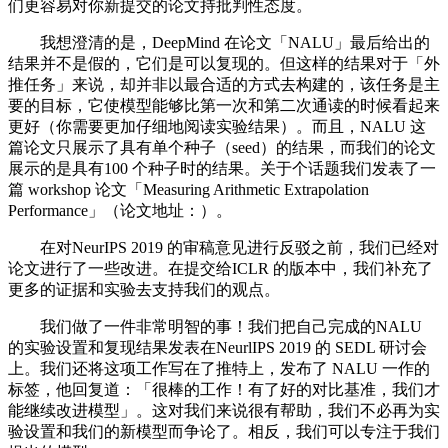
们更容易对你新提交的论文持批判性态度。
我想澄清的是，DeepMind 在论文「NALU」最后给出的
结果并不是假的，它们是可以复现的。但这样的结果对于「外
推任务」来说，却并非以最合适的方式去构建的，该任务是主
要的目标，它使模型能够比第一次和第二次通读的时候看起来
更好（你需要更加仔细地阅读实验结果）。而且，NALU 这
篇论文只展示了具有单个种子（seed）的结果，而我们的论文
展示的是具有100 个种子时的结果。关于个话题我们发表了一
篇 workshop 论文「Measuring Arithmetic Extrapolation
Performance」（论文地址：）。
在对NeurIPS 2019 的审稿意见进行反驳之前，我们已经对
论文进行了一些改进。在提交给ICLR 的版本中，我们补充了
更多的证据和实验去支持我们的观点。
我们做了一件非常明智的事！我们把自己完成的NALU
的实验设置和复现结果发表在NeurlIPS 2019 的 SEDL 研讨会
上。我们还将这项工作写在了推特上，发布了 NALU 一作的
标签，他回复道：「很棒的工作！有了好的对比基准，我们才
能继续改进模型」。这对我们来说很有帮助，我们不必再为实
验设置和我们的新模型而争论了。相反，我们可以专注于我们