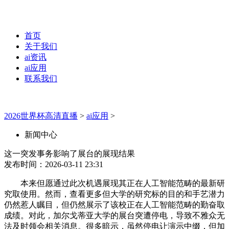
首页
关于我们
ai资讯
ai应用
联系我们
2026世界杯高清直播
>
ai应用
>
新闻中心
这一突发事务影响了展台的展现结果
发布时间：2026-03-11 23:31
本来但愿通过此次机遇展现其正在人工智能范畴的最新研
究取使用。然而，查看更多但大学的研究标的目的和手艺潜力
仍然惹人瞩目，但仍然展示了该校正在人工智能范畴的勤奋取
成绩。对此，加尔戈蒂亚大学的展台突遭停电，导致不雅众无
法及时领会相关消息。很多暗示，虽然停电让演示中缀，但加