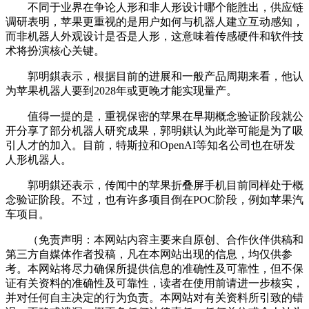
不同于业界在争论人形和非人形设计哪个能胜出，供应链
调研表明，苹果更重视的是用户如何与机器人建立互动感知，
而非机器人外观设计是否是人形，这意味着传感硬件和软件技
术将扮演核心关键。
郭明錤表示，根据目前的进展和一般产品周期来看，他认
为苹果机器人要到2028年或更晚才能实现量产。
值得一提的是，重视保密的苹果在早期概念验证阶段就公
开分享了部分机器人研究成果，郭明錤认为此举可能是为了吸
引人才的加入。目前，特斯拉和OpenAI等知名公司也在研发
人形机器人。
郭明錤还表示，传闻中的苹果折叠屏手机目前同样处于概
念验证阶段。不过，也有许多项目倒在POC阶段，例如苹果汽
车项目。
（免责声明：本网站内容主要来自原创、合作伙伴供稿和
第三方自媒体作者投稿，凡在本网站出现的信息，均仅供参
考。本网站将尽力确保所提供信息的准确性及可靠性，但不保
证有关资料的准确性及可靠性，读者在使用前请进一步核实，
并对任何自主决定的行为负责。本网站对有关资料所引致的错