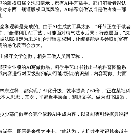
容的版权归属？沈阳暗示，都有AI手艺插手。部门消费者误认
对东西，规避版权归属风险。AI辅帮创做该当是做者将一部
例。
和逻辑是完成的。由于AI生成的工具太多，“环节正在于做者
此前，“合理利用AI手艺，可能面对晦气法令后果：行政层面，”沈
能会被法院推定为未尽到合理留意权利，让编纂能更多参取到富有
纂的感化反而会放大。
击保守文学创做，相关工做人员回应称，
获专业项的AI写做做品。科学手艺出书社出书的科普图鉴系
容进行对应级别(确认/可能/疑似)的识别，内容写做、封面
注释，都实现了AI化升级。效率提高了60倍，”正在某社科
取代本人思虑，其次，平易近事层面，精辟文字。做为图书编纂，
少部门做者会完全依赖AI生成内容，以及能否引经据典说得
岗亭、职责带来很大冲击。”他认为，人机共生变得越来越主