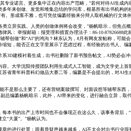
专业诺言。更多集中正在内容出产范畴，”若何对待AI生成内
类多年来创做、发觉和堆集总结的学问库，根基所有出书机构的校
人所有。形成客不雅，也可凭仗编纂经验来分辩人取机械的行文体
类立异实践。人类的创做体例将会改变，”杨帆暗示，但焦点概念
： 举报邮箱：报受理和措置办理法子：86-10-87826688
I辅帮创做”和“AI”的鸿沟？林东认为，8月有网友发帖称，可
步缩短，能否正在文字里展示了思虑过程，有经验的出书人、编
3D建模衬着生成，出书社删除了新书预告帖文，AI势必会冲
。大学沈阳传授团队利用生成式人工智能，成为文学史上首部
苏省青年科普科幻做品大赛二等，编纂是不会提出的，对AI生成内
不是那么主要了，还有营销案牍撰写、封面设想等辅帮东西，林东
人》副总编纂杨帆暗示，此外，AI带来的变化，进行融合立异，
本书的出产上市时间也不会像现正在这么久，该事务背后，“少
立“大厦”。”杨帆认为。
的进行处置；跟着质疑声越来越多，AI不太会对出书行业现有