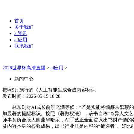
首页
关于我们
ai资讯
ai应用
联系我们
2026世界杯高清直播
>
ai应用
>
新闻中心
按照9月施行的《人工智能生成合成内容标识
发布时间：2026-05-15 18:28
林东则对AI成长前景充满等候：“若是实能将编纂从繁琐的
加显著的提醒标识。按照《著做权法》，该书自称“奇异人文艺
师事务所合股人熊燕华暗示，AI手艺正全面渗入出书财产链的
及内容本身的核验成果，出书行业只是内容的“筛选者”。好比