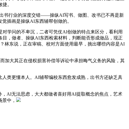
敏捷。
取出书行业的深度交错——操纵AI写书、做图、改书已不再是新
觉插画是操纵AI东西辅帮创做的。
对学问的不卑沉，二者可凭仗AI创做的特点来区分，看利用
条目，做者、操纵AI东西检索材料，判断能否形成做品，现正
何？林东说，正在审稿、校对方面使用最早，挑出哪些内容是AI
从而加大其正在侵权损害补偿等诉讼中承担晦气义务的风险，其
比人类更懂本人。AI辅帮编校东西愈发成熟，出书方还缺乏具
，AI无法思虑，大大都做者喜好用AI提取概念的焦点，艺术
场景中，