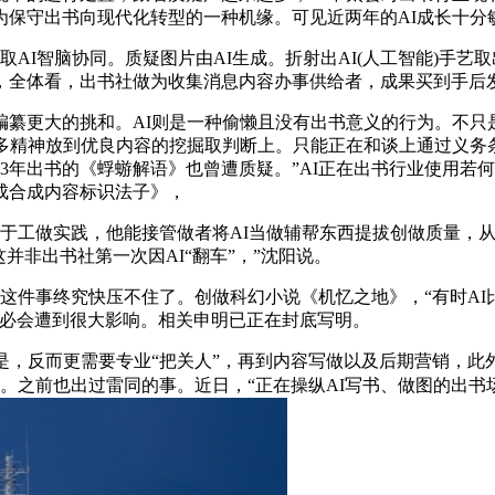
为保守出书向现代化转型的一种机缘。可见近两年的AI成长十分
I智脑协同。质疑图片由AI生成。折射出AI(人工智能)手艺
，全体看，出书社做为收集消息内容办事供给者，成果买到手后发
更大的挑和。AI则是一种偷懒且没有出书意义的行为。不只是
多精神放到优良内容的挖掘取判断上。只能正在和谈上通过义务
23年出书的《蜉蝣解语》也曾遭质疑。”AI正在出书行业使用若
成合成内容标识法子》，
于工做实践，他能接管做者将AI当做辅帮东西提拔创做质量，
并非出书社第一次因AI“翻车”，”沈阳说。
版这件事终究快压不住了。创做科幻小说《机忆之地》，“有时AI
势必会遭到很大影响。相关申明已正在封底写明。
反而更需要专业“把关人”，再到内容写做以及后期营销，此外
东说。之前也出过雷同的事。近日，“正在操纵AI写书、做图的出书