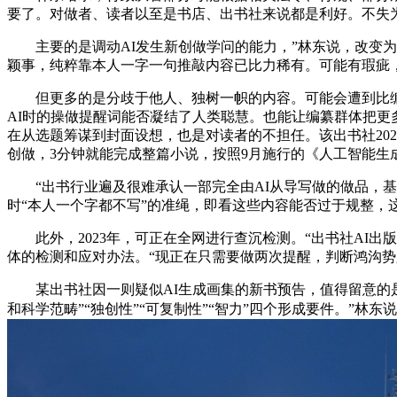
要了。对做者、读者以至是书店、出书社来说都是利好。不失
主要的是调动AI发生新创做学问的能力，”林东说，改变为取A
颖事，纯粹靠本人一字一句推敲内容已比力稀有。可能有瑕疵
但更多的是分歧于他人、独树一帜的内容。可能会遭到比编纂
AI时的操做提醒词能否凝结了人类聪慧。也能让编纂群体把更
在从选题筹谋到封面设想，也是对读者的不担任。该出书社20
创做，3分钟就能完成整篇小说，按照9月施行的《人工智能生
“出书行业遍及很难承认一部完全由AI从导写做的做品，基
时“本人一个字都不写”的准绳，即看这些内容能否过于规整，这
此外，2023年，可正在全网进行查沉检测。“出书社AI出
体的检测和应对办法。“现正在只需要做两次提醒，判断鸿沟
某出书社因一则疑似AI生成画集的新书预告，值得留意的是，
和科学范畴”“独创性”“可复制性”“智力”四个形成要件。”林