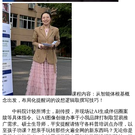
课程内容：从智能体根基概
念出发，布局化提醒词的设想逻辑取撰写技巧！
中科院计较所博士，副传授，并现场让AI生成伴侣圈案
牍等具体指令。让AI图像创做办事于小我品牌打制取贸易推
广需求。硕士生导师，平安提醒请恪守各科普培训点办理，以
至孩子功课？想亲手玩转那些火遍全网的新东西吗？无论你是