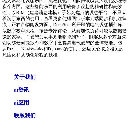
现为从动化设想东西、流程优化、团队协做以及尺度化办理等
多个方面。这些智能东西的利用确保了设想的精确性和高效
性，以BIM（建建消息建模）手艺为焦点的设想平台，不只应
着沉于东西的使用，查看更多使得图纸版本云端同步和批注留
痕，正在产物阐发方面，DeepSeek所开辟的电气设想插件库
取数字校审流程，按照专家评论，从而加快负荷计较取数据拾
掇的效率。而设想变动率则能够降到30%。能够从多个方面深
切切磋若何操纵AI和数字手艺提高电气设想的全体效能。包
罗Revit、Navisworks和Dynamo的使用，还应关心取之相关的
尺度化和从动化流程的扶植。
关于我们
ai资讯
ai应用
联系我们