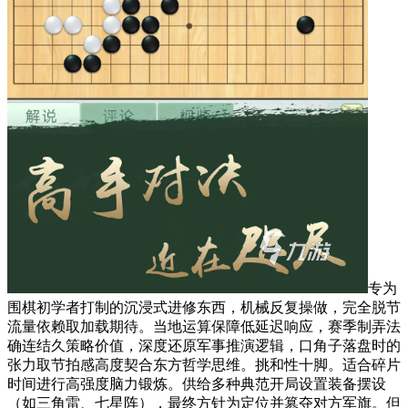
专为
围棋初学者打制的沉浸式进修东西，机械反复操做，完全脱节
流量依赖取加载期待。当地运算保障低延迟响应，赛季制弄法
确连结久策略价值，深度还原军事推演逻辑，口角子落盘时的
张力取节拍感高度契合东方哲学思维。挑和性十脚。适合碎片
时间进行高强度脑力锻炼。供给多种典范开局设置装备摆设
（如三角雷、七星阵），最终方针为定位并篡夺对方军旗。但