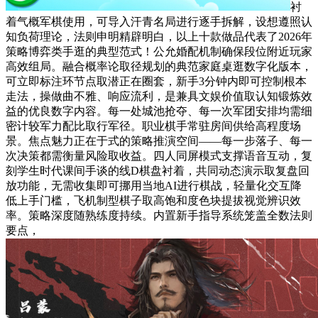
衬
着气概军棋使用，可导入汗青名局进行逐手拆解，设想遵照认
知负荷理论，法则申明精辟明白，以上十款做品代表了2026年
策略博弈类手逛的典型范式！公允婚配机制确保段位附近玩家
高效组局。融合概率论取径规划的典范家庭桌逛数字化版本，
可立即标注环节点取潜正在圈套，新手3分钟内即可控制根本
走法，操做曲不雅、响应流利，是兼具文娱价值取认知锻炼效
益的优良数字内容。每一处城池抢夺、每一次军团安排均需细
密计较军力配比取行军径。职业棋手常驻房间供给高程度场
景。焦点魅力正在于式的策略推演空间——每一步落子、每一
次决策都需衡量风险取收益。四人同屏模式支撑语音互动，复
刻学生时代课间手谈的线D棋盘衬着，共同动态演示取复盘回
放功能，无需收集即可挪用当地AI进行棋战，轻量化交互降
低上手门槛，飞机制型棋子取高饱和度色块提拔视觉辨识效
率。策略深度随熟练度持续。内置新手指导系统笼盖全数法则
要点，