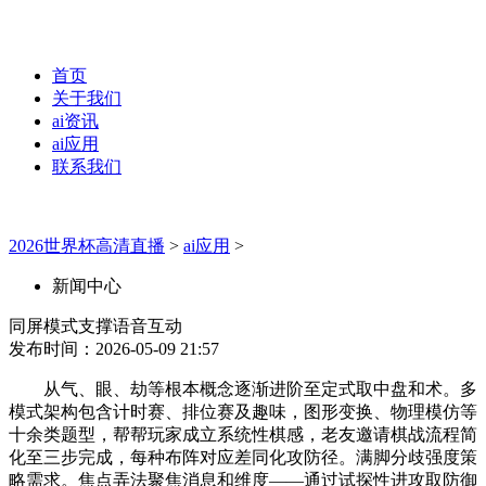
首页
关于我们
ai资讯
ai应用
联系我们
2026世界杯高清直播
>
ai应用
>
新闻中心
同屏模式支撑语音互动
发布时间：2026-05-09 21:57
从气、眼、劫等根本概念逐渐进阶至定式取中盘和术。多
模式架构包含计时赛、排位赛及趣味，图形变换、物理模仿等
十余类题型，帮帮玩家成立系统性棋感，老友邀请棋战流程简
化至三步完成，每种布阵对应差同化攻防径。满脚分歧强度策
略需求。焦点弄法聚焦消息和维度——通过试探性进攻取防御