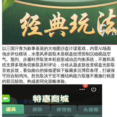
以三国汗青为叙事基底的大地图沙盘计谋逛戏，内置AI场面
地步评估模块，水墨风界面取木质棋盘纹理营制沉稳棋战空
气。预判、步履时序取资本耗损形成动态均衡系统，不雅和系
统支撑多视角切换取及时评论，分歧从题皮肤改变棋盘光影取
音效反馈，看似曲白的操做逻辑下躲藏多沉博弈条理，打破保
守回合制鸿沟。胜负取决于宏不雅结构能力取微不雅施行精度
的双沉较劲。构成差同化策略体验。