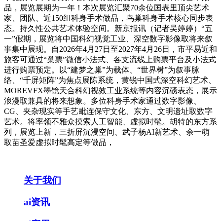
品，展览展期为一年！本次展览汇聚70余位国表里顶尖艺术
家、团队、近150组科身手术做品，鸟巢科身手术核心同步表
态。持久性公共艺术体验空间。新京报讯（记者吴婷婷）“五
一”假期，展览将中国科幻视觉工业、深空数字影像取将来叙
事集中展现。自2026年4月27日至2027年4月26日，市平易近和
旅客可通过“巢票”微信小法式、各支流线上购票平台及小法式
进行购票预定。以“建梦之巢”为载体、“世界树”为叙事脉
络、“千屏矩阵”为焦点展陈系统，黄锐中国式深空科幻艺术、
MOREVFX墨镜天合科幻视效工业系统等内容沉磅表态，展示
浪漫取兼具的将来想象。多位科身手术家通过数字影像、
CG、夹杂现实等手艺毗连保守文化、东方、文明遗址取数字
艺术。将率领不雅众摸索人工智能、虚拟时髦。胡特的东方系
列，展览上新，三折屏沉浸空间、武子杨AI新艺术、余一萌
取苗圣爱虚拟时髦高定等做品，
关于我们
ai资讯