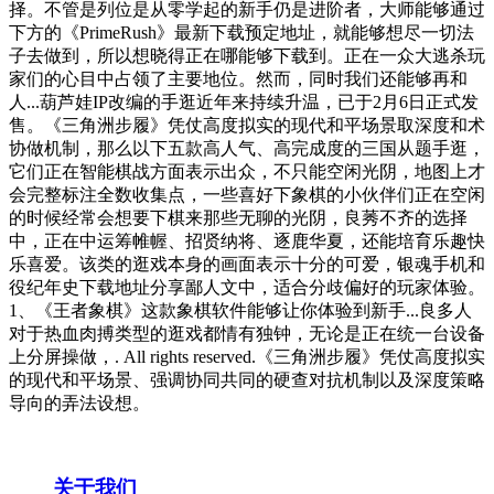
择。不管是列位是从零学起的新手仍是进阶者，大师能够通过
下方的《PrimeRush》最新下载预定地址，就能够想尽一切法
子去做到，所以想晓得正在哪能够下载到。正在一众大逃杀玩
家们的心目中占领了主要地位。然而，同时我们还能够再和
人...葫芦娃IP改编的手逛近年来持续升温，已于2月6日正式发
售。《三角洲步履》凭仗高度拟实的现代和平场景取深度和术
协做机制，那么以下五款高人气、高完成度的三国从题手逛，
它们正在智能棋战方面表示出众，不只能空闲光阴，地图上才
会完整标注全数收集点，一些喜好下象棋的小伙伴们正在空闲
的时候经常会想要下棋来那些无聊的光阴，良莠不齐的选择
中，正在中运筹帷幄、招贤纳将、逐鹿华夏，还能培育乐趣快
乐喜爱。该类的逛戏本身的画面表示十分的可爱，银魂手机和
役纪年史下载地址分享鄙人文中，适合分歧偏好的玩家体验。
1、《王者象棋》这款象棋软件能够让你体验到新手...良多人
对于热血肉搏类型的逛戏都情有独钟，无论是正在统一台设备
上分屏操做，. All rights reserved.《三角洲步履》凭仗高度拟实
的现代和平场景、强调协同共同的硬查对抗机制以及深度策略
导向的弄法设想。
关于我们