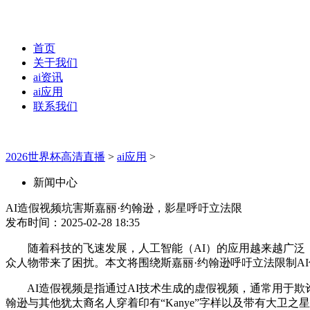
首页
关于我们
ai资讯
ai应用
联系我们
2026世界杯高清直播
>
ai应用
>
新闻中心
AI造假视频坑害斯嘉丽·约翰逊，影星呼吁立法限
发布时间：2025-02-28 18:35
随着科技的飞速发展，人工智能（AI）的应用越来越广泛，
众人物带来了困扰。本文将围绕斯嘉丽·约翰逊呼吁立法限制A
AI造假视频是指通过AI技术生成的虚假视频，通常用于欺诈、
翰逊与其他犹太裔名人穿着印有“Kanye”字样以及带有大卫