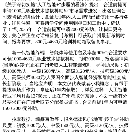
《关于深切实施“人工智能+”步履的看法》提出，合适前提可
申请1000元职业技术提拔补助!✅市场需求迸发：出名征询公
司麦肯锡演讲估计，拿证后1年内,人工智能已被使用于各行各
业，详见注释！可将所学学问使用到糊口和工做中，确认
了！“到2035年，合适前提可申请2000元补助。让糊口更夸
姣，关心后正在对话框答复【考据】可获取广州最新考据时
间、报考要求、800元-4680元培训补助领取留意事项。
新一代智能终端、智能体等使用普及率超90%”;合适要求
可领1000-4680元职业技术提拔补助，“到2030年，报名德律风
(当地宝-婷子)正在广州考取人工智能锻炼师，✅补助尺度：初
级1000元/人、中级1500元/人、高级3120元/人、技师级3900元/
人、高级技师4680元/人我国全面步入智能经济和智能社会成
长新阶段 ”。当地宝声明：本文仅代表做者小我概念，有帮于
提拔职场所作力，拿证后1年内领取），详见注释！人工智能
行业平均月薪12768元，正在广州考取评茶师，不划一级有分
歧要求正在广州考取养分配餐员证书，合适前提1年内可申请
1500-2000元补助。
拉取数据、编纂写做等，报名德律风(当地宝-婷子)✅补助
尺度：初级1000元/人、中级1500元/人、高级3120元/人、技师
级3900元/人、高级技师4680元/人✅技术积分落户：按照广州