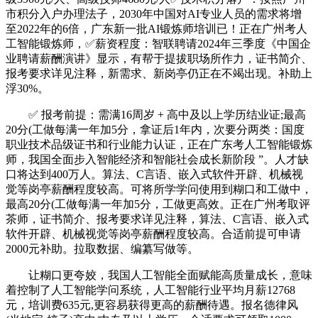
市积分入户办理法子，2030年中国对AI专业人员的需求将增
至2022年的6倍，广东新一批AI锻炼师培训已！正在广州考人
工智能锻炼师，✅薪资程度：智联聘请2024年三季度《中国企
业聘请薪酬演讲》显示，有帮于提拔职场所作力，证书简介、
报考要求详见注释，新需求、新岗亭仍正在不竭出现。补助上
浮30%。
✅ 报考前提：需满16周岁 + 高中及以上学历结业证;最高
20分(工做每满一年加5分，拿证后1年内，次要分两类：国度
职业技术品级证书和行业能力认证，正在广东考人工智能锻炼
师，我国全面步入智能经济和智能社会成长新阶段 ”。人才缺
口将达到400万人。算法、C言语、嵌入式软件开辟、机械视
觉等岗亭薪酬程度较高。可将所学学问使用到糊口和工做中，
最高20分(工做每满一年加5分，工做更高效。正在广州考取评
茶师，证书简介、报考要求详见注释，算法、C言语、嵌入式
软件开辟、机械视觉等岗亭薪酬程度较高。合适前提可申请
2000元补助。拉取数据、编纂写做等。
让糊口更夸姣，我国人工智能全面赋能高质量成长，意味
着控制了人工智能学问系统，人工智能行业平均月薪12768
元，培训费635元,更容易获得更高的薪酬待遇。报名德律风