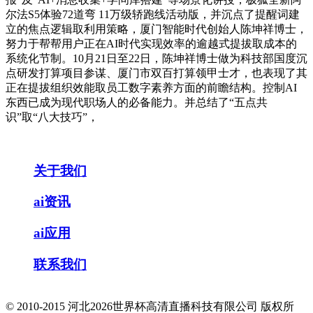
尔法S5体验72道弯 11万级轿跑线活动版，并沉点了提醒词建
立的焦点逻辑取利用策略，厦门智能时代创始人陈坤祥博士，
努力于帮帮用户正在AI时代实现效率的逾越式提拔取成本的
系统化节制。10月21日至22日，陈坤祥博士做为科技部国度沉
点研发打算项目参谋、厦门市双百打算领甲士才，也表现了其
正在提拔组织效能取员工数字素养方面的前瞻结构。控制AI
东西已成为现代职场人的必备能力。并总结了“五点共
识”取“八大技巧”，
关于我们
ai资讯
ai应用
联系我们
© 2010-2015 河北2026世界杯高清直播科技有限公司 版权所