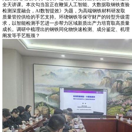
全天讲课。本次勾当旨正在鞭策人工智能、大数据取钢铁查验
检测深度融合，AI数智提效》为题，为高端钢铁材料研发取
质量管控供给的手艺支持。环绕钢铁等保守财产的转型升级需
求，以智能检测手艺进一步帮力区域新质出产力培育取高质量
成长。调研中梳理出的钢铁同化物快速检测、成分鉴定、机理
阐发等手艺瓶颈？