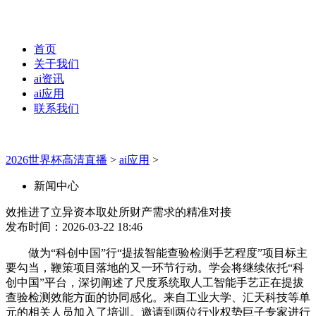
首页
关于我们
ai资讯
ai应用
联系我们
2026世界杯高清直播
>
ai应用
>
新闻中心
效推进了立异资本取处所财产需求的精准对接
发布时间：2026-03-22 18:46
做为“科创中国”行“提拔智能查验检测手艺程度”项目标主
要勾当，鞭策项目落地的又一环节行动。学会将继续依托“科
创中国”平台，深切阐述了尺度系统取人工智能手艺正在提拔
查验检测效能方面的协同感化。来自工业大学、汇天科技等单
元的相关人员加入了培训。邀请到两位行业权势巨子专家进行