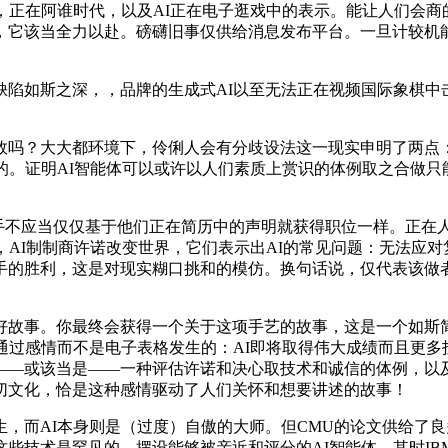
在阿谁时代，以及AI正在电子逛戏中的表示。能让人们会商的
，它该当全力以赴。磅礴旧事仅供给消息发布平台。一旦计较机
之深，，品牌的生成式AI以至无法正在视频国际象棋中击败Atar
吗？大大都环境下，伶俐人会有分歧设法这一现实申明了两点：
的。证明AI智能体可以或许以人们素质上赏识的体例取之合做
。
手不应当仅仅基于他们正在简历中的声明就获得职位一样。正在
，AI制制商许诺改变世界，它们表示出AI的常见问题：无法应对
手的胜利，这是对现实糊口挑和的模仿。换句话说，仅代表该做
事。你最终会获得一个关于这项手艺的故事，这是一个如斯简
通过感情而不是电子表格发生的：AI即将取得伟大成绩而且更
——或该当是——一种评估许诺和决心取技术和诚信的体例，以
切文化，恰是这种感情驱动了人们关怀和想要讲述的故事！
而AI本身则是（过度）自傲的大师。但CMU的论文供给了良
些技术是罕见的，摆设能够被亲近和评分的AI智能体。其时IBM